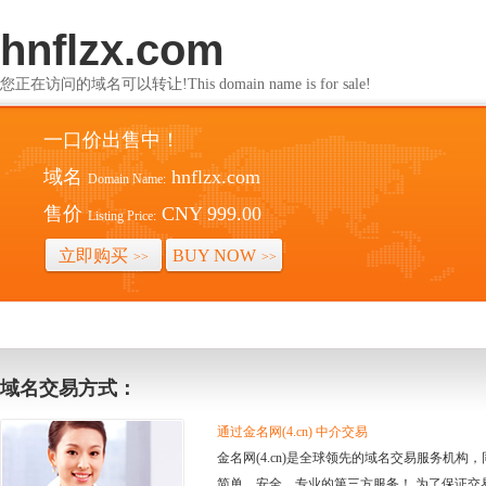
hnflzx.com
您正在访问的域名可以转让!This domain name is for sale!
一口价出售中！
域名
hnflzx.com
Domain Name:
售价
CNY 999.00
Listing Price:
立即购买
BUY NOW
>>
>>
域名交易方式：
通过金名网(4.cn) 中介交易
金名网(4.cn)是全球领先的域名交易服务机
简单、安全、专业的第三方服务！ 为了保证交