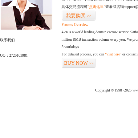
具体交易流程可
“点击这里”
查看或咨询support@
我要购买
>>
Process Overview:
4.cn is a world leading domain escrow service plat
million RMB transaction volume every year. We promi
联系我们
5 workdays.
For detailed process, you can
“visit here”
or contact
QQ：2726103981
BUY NOW
>>
Copyright © 1998 -2025 www